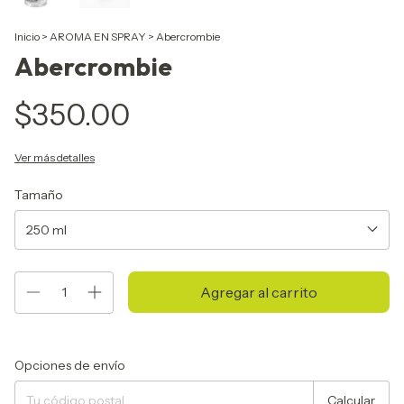
Inicio
>
AROMA EN SPRAY
>
Abercrombie
Abercrombie
$350.00
Ver más detalles
Tamaño
Entregas para el CP:
Cambiar CP
Opciones de envío
Calcular