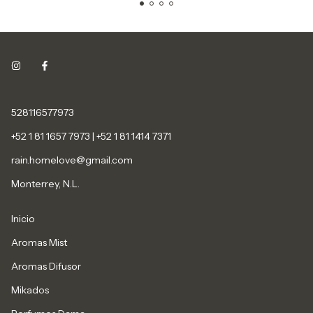
528116577973
+52 1 81 1657 7973 | +52 1 81 1414 7371
rain.homelove@gmail.com
Monterrey, N.L.
Inicio
Aromas Mist
Aromas Difusor
Mikados