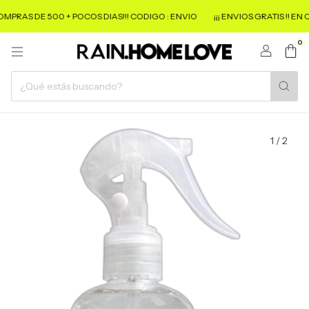
COMPRAS DE 500 + POCOS DIAS!!! CODIGO : ENVIO
¡¡¡ ENVIOS GRATIS !! EN
0
1
/
2