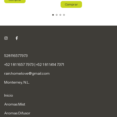
528116577973
+52 1 81 1657 7973 | +52 1 81 1414 7371
rain.homelove@gmail.com
Monterrey, N.L.
Inicio
Aromas Mist
Aromas Difusor