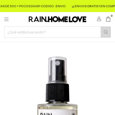
AS DE 500 + POCOS DIAS!!! CODIGO : ENVIO
¡¡¡ ENVIOS GRATIS !! EN COMP
0