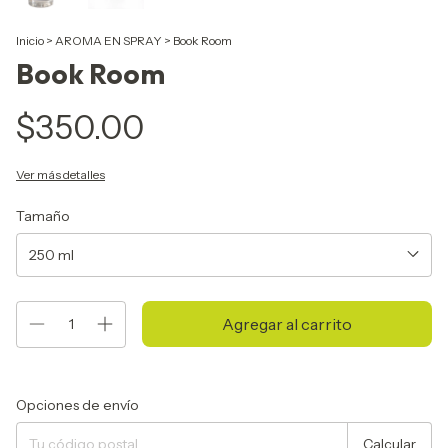
Inicio
>
AROMA EN SPRAY
>
Book Room
Book Room
$350.00
Ver más detalles
Tamaño
Entregas para el CP:
Cambiar CP
Opciones de envío
Calcular