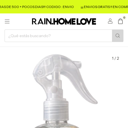
E 500 + POCOS DIAS!!! CODIGO : ENVIO
¡¡¡ ENVIOS GRATIS !! EN COMPRAS 
0
1
/
2