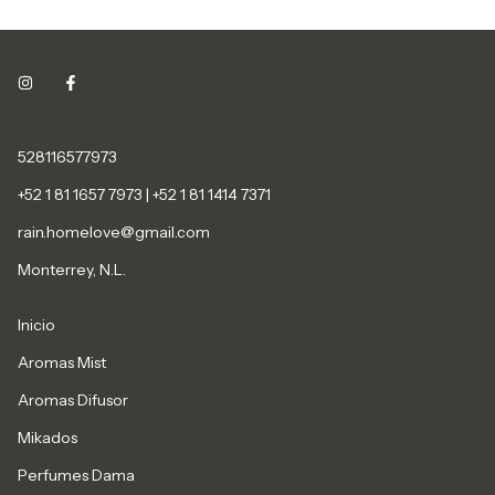
528116577973
+52 1 81 1657 7973 | +52 1 81 1414 7371
rain.homelove@gmail.com
Monterrey, N.L.
Inicio
Aromas Mist
Aromas Difusor
Mikados
Perfumes Dama