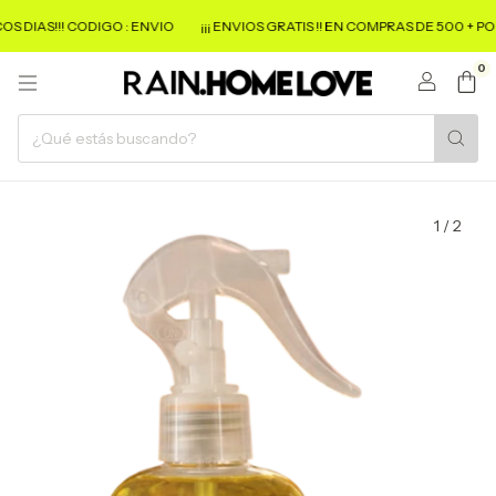
AS!!! CODIGO : ENVIO
¡¡¡ ENVIOS GRATIS !! EN COMPRAS DE 500 + POCOS D
0
1
/
2