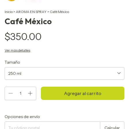
Inicio
>
AROMA EN SPRAY
>
Café México
Café México
$350.00
Ver más detalles
Tamaño
Entregas para el CP:
Cambiar CP
Opciones de envío
Calcular