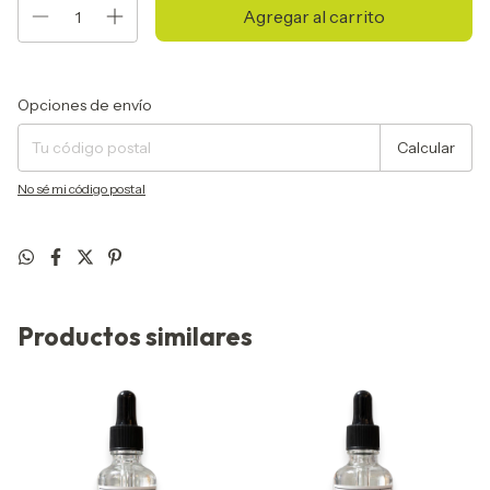
Entregas para el CP:
Cambiar CP
Opciones de envío
Calcular
No sé mi código postal
Productos similares