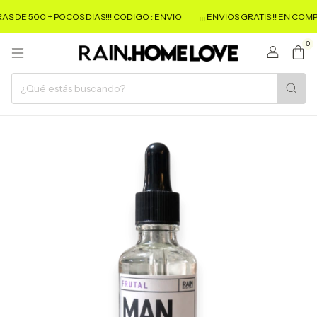
RAS DE 500 + POCOS DIAS!!! CODIGO : ENVIO
¡¡¡ ENVIOS GRATIS !! EN COMP
0