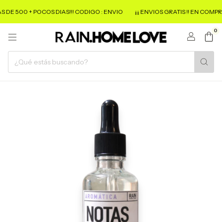
 500 + POCOS DIAS!!! CODIGO : ENVIO
¡¡¡ ENVIOS GRATIS !! EN COMPRAS D
0