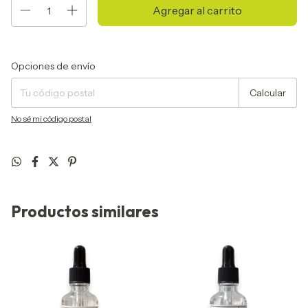
Entregas para el CP:
Cambiar CP
Opciones de envío
Calcular
No sé mi código postal
Productos similares