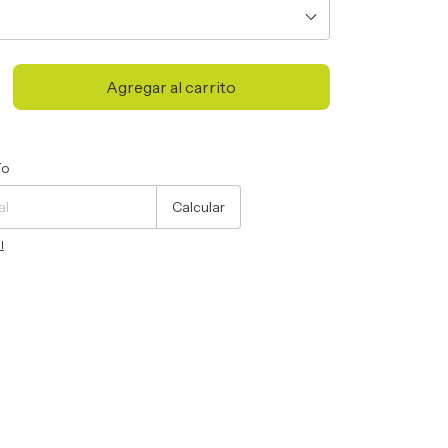
Cambiar CP
ío
Calcular
l