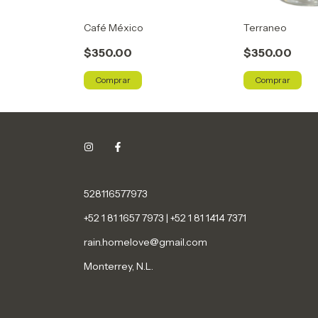
Café México
Terraneo
$350.00
$350.00
Comprar
Comprar
528116577973
+52 1 81 1657 7973 | +52 1 81 1414 7371
rain.homelove@gmail.com
Monterrey, N.L.