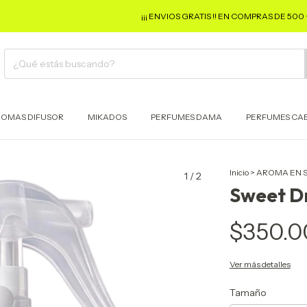
¡¡¡ ENVIOS GRATIS !! EN COMPRAS DE 500 + POCOS
OMAS DIFUSOR
MIKADOS
PERFUMES DAMA
PERFUMES CA
Inicio
>
AROMA EN 
1
/
2
Sweet D
$350.0
Ver más detalles
Tamaño