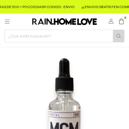
RAS DE 500 + POCOS DIAS!!! CODIGO : ENVIO
¡¡¡ ENVIOS GRATIS !! EN COM
0