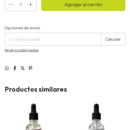
Entregas para el CP:
Cambiar CP
Opciones de envío
Calcular
No sé mi código postal
Productos similares